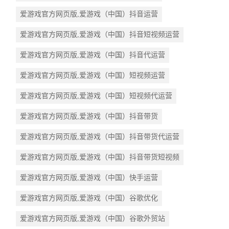
爱游戏官方网页版,爱游戏（中国）抖音运营
爱游戏官方网页版,爱游戏（中国）抖音短视频运营
爱游戏官方网页版,爱游戏（中国）抖音代运营
爱游戏官方网页版,爱游戏（中国）短视频运营
爱游戏官方网页版,爱游戏（中国）短视频代运营
爱游戏官方网页版,爱游戏（中国）抖音带货
爱游戏官方网页版,爱游戏（中国）抖音带货代运营
爱游戏官方网页版,爱游戏（中国）抖音带货短视频
爱游戏官方网页版,爱游戏（中国）快手运营
爱游戏官方网页版,爱游戏（中国）谷歌优化
爱游戏官方网页版,爱游戏（中国）谷歌外贸站