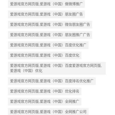
爱游戏官方网页版,爱游戏（中国）做微博推广
爱游戏官方网页版,爱游戏（中国）朋友圈广告
爱游戏官方网页版,爱游戏（中国）微信朋友圈广告
爱游戏官方网页版,爱游戏（中国）朋友圈推广广告
爱游戏官方网页版,爱游戏（中国）百度优化推广
爱游戏官方网页版,爱游戏（中国）百度优化
爱游戏官方网页版,爱游戏（中国）百度爱游戏官方网页版,
爱游戏（中国）优化
爱游戏官方网页版,爱游戏（中国）百度排名优化推广
爱游戏官方网页版,爱游戏（中国）优化排名
爱游戏官方网页版,爱游戏（中国）全网推广
爱游戏官方网页版,爱游戏（中国）全网推广公司