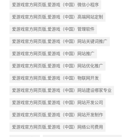
爱游戏官方网页版,爱游戏（中国）微信小程序
爱游戏官方网页版,爱游戏（中国）高端网站定制
爱游戏官方网页版,爱游戏（中国）管理软件
爱游戏官方网页版,爱游戏（中国）网站关键词推广
爱游戏官方网页版,爱游戏（中国）网站推广
爱游戏官方网页版,爱游戏（中国）网站优化推广
爱游戏官方网页版,爱游戏（中国）物联网开发
爱游戏官方网页版,爱游戏（中国）网站建设哪家专业
爱游戏官方网页版,爱游戏（中国）网站开发公司
爱游戏官方网页版,爱游戏（中国）网站开发制作
爱游戏官方网页版,爱游戏（中国）网络公司费用