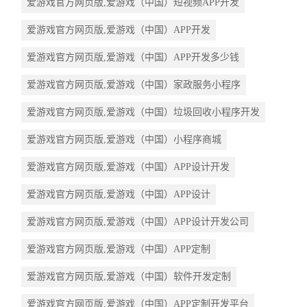
爱游戏官方网页版,爱游戏（中国）短视频APP开发
爱游戏官方网页版,爱游戏（中国）APP开发
爱游戏官方网页版,爱游戏（中国）APP开发多少钱
爱游戏官方网页版,爱游戏（中国）家政服务小程序
爱游戏官方网页版,爱游戏（中国）垃圾回收小程序开发
爱游戏官方网页版,爱游戏（中国）小程序商城
爱游戏官方网页版,爱游戏（中国）APP设计开发
爱游戏官方网页版,爱游戏（中国）APP设计
爱游戏官方网页版,爱游戏（中国）APP设计开发公司
爱游戏官方网页版,爱游戏（中国）APP定制
爱游戏官方网页版,爱游戏（中国）软件开发定制
爱游戏官方网页版,爱游戏（中国）APP定制开发平台