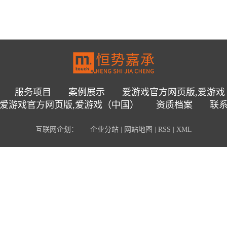
服务项目
案例展示
爱游戏官方网页版,爱游戏
爱游戏官方网页版,爱游戏（中国）
资质档案
联
互联网企划：
企业分站
|
网站地图
|
RSS
|
XML