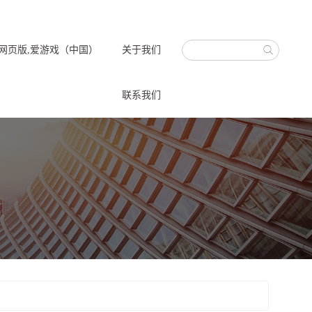
网页版,爱游戏（中国）
关于我们
联系我们