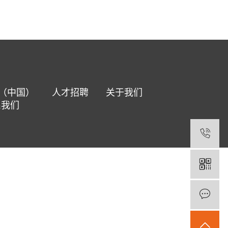
（中国）
人才招聘
关于我们
系我们
1