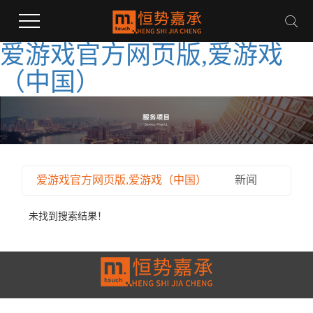
爱游戏官方网页版,爱游戏
（中国）
爱游戏官方网页版,爱游戏（中国）
新闻
未找到搜索结果！