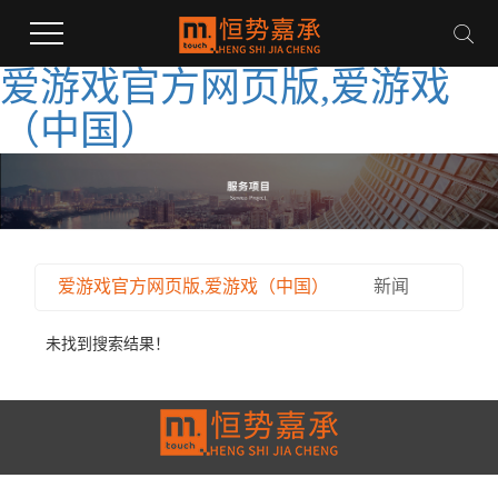
爱游戏官方网页版,爱游戏
（中国）
爱游戏官方网页版,爱游戏（中国）
新闻
未找到搜索结果！