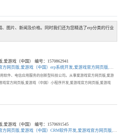
范围、图片、新闻及价格。同时我们还为您精选了
erp
分类的行业
爱游戏（中国） 编号：1570862941
官方网页版,爱游戏（中国）erp系统开发
,
爱游戏官方网页版,爱游戏（中国）erp系统定制开发
应用软件、电信应用服务的创新型科技公司。从事爱游戏官方网页版,爱游
爱游戏官方网页版,爱游戏（中国）小程序开发,爱游戏官方网页版,爱游戏
爱游戏（中国） 编号：1570691545
官方网页版,爱游戏（中国）CRM软件开发
,
爱游戏官方网页版,爱游戏（中国）管理软件开发