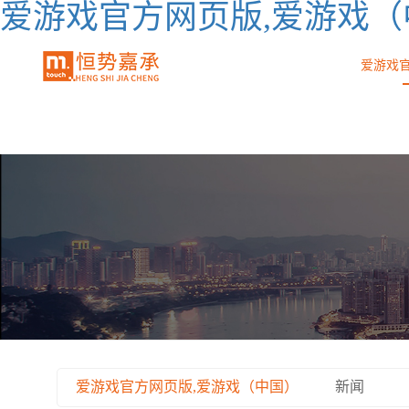
爱游戏官方网页版,爱游戏（
爱游戏
爱游戏官方网页版,爱游戏（中国）
新闻