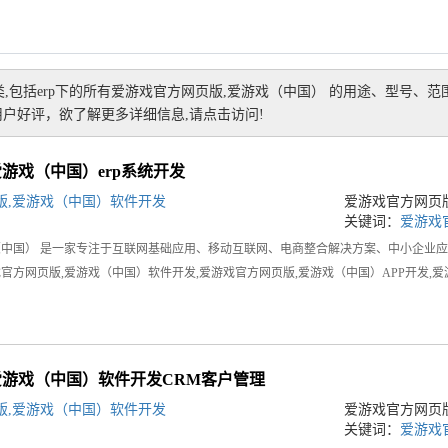
,包括
erp
下的所有爱游戏官方网页版,爱游戏（中国） 的用途、型号、
户好评，欲了解更多详细信息,请点击访问!
游戏（中国）erp系统开发
版,爱游戏（中国）软件开发
爱游戏官方网页版,
关键词：
爱游戏
（中国） 是一家专注于互联网基础应用、移动互联网、电商整合解决方案、中小企业
官方网页版,爱游戏（中国）软件开发,爱游戏官方网页版,爱游戏（中国）APP开发,
戏官方网页版,爱游戏（中国）微信商城,爱游戏官方网页版,爱游戏（中国）微信开发
爱游戏（中国）软件开发CRM客户管理
版,爱游戏（中国）软件开发
爱游戏官方网页版,
关键词：
爱游戏