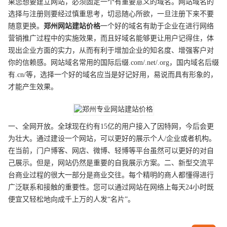
果您想要建立网站，必须固定一个有重要意义的域名。网站域名的
选择与注册则要经过慎重思考，切忌随心所欲，一旦注册下来不要
随意更换。
郑州
网站建站
价格
一个好的域名有助于企业在进行网络
营销推广过程中的实施效果，而且好域名能够更让用户记得住，体
现出企业方面的实力，从而有利于增加企业的知名度、增强客户对
你的信赖感。网站域名常用的国际后缀.com/.net/.org，国内域名后缀
有.cn/等，选择一个好的域名应当是好记好用，易说而具有形象的，
才能产生效果。
一、全网开放。全球现在约有15亿的用户接入了因特网，今后会更
为壮大。通过建设一个网站，可以更好的展示个人/企业或者机构。
在当前，门户博客、网店、微博、轻博等平台虽然可以更好的对自
己展示。但是，网站仍然是重要的自我展示方案。二、新型交流平
台商业过程的很大一部分是商业交往。每个精明的商人都懂得进行
广泛联系和接触的重要性。您可以通过网站在网络上每天24小时既
便宜又轻松地向成千上万的人发“名片”。