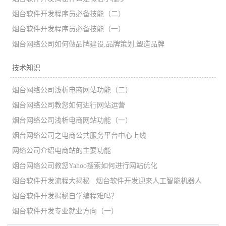
烟台软件开发程序员必备技能（二）
烟台软件开发程序员必备技能（一）
烟台网络公司如何做品牌建设,品牌策划,塑造品牌
技术知识
烟台网络公司浅析电商网站功能（二）
烟台网络公司教您如何进行网站运营
烟台网络公司浅析电商网站功能（一）
烟台网络公司之电商公共服务平台中心上线
网络公司介绍电商站的主要功能
烟台网络公司教您Yahoo搜索如何进行网站优化
烟台软件开发流程大揭秘
烟台软件开发迎来人工智能机器人
烟台软件开发揭秘自学编程难吗？
烟台软件开发专业就业方向（一）