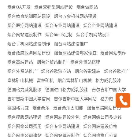
烟台OA开发
烟台营销型网站建设
烟台做网站
烟台教育培训网站建设
烟台五金机械网站建设
烟台医疗网站建设
烟台专业网站建设
烟台企业网站建设
烟台网站建设制作
烟台html5定制
烟台手机网站设计
烟台手机网站建设制作
烟台网站建设推广
烟台政府政务网站建设
烟台网站建设哪家便宜
烟台网站制作
烟台高端建站
烟台外贸站制作
烟台外贸站搭建
烟台外贸站推广
烟台谷歌独立站
烟台谷歌建站
烟台谷歌推广
富林矿山机械
富林矿机
烟台富林矿山机械
格力威乳胶漆
德国格力威乳胶漆
德国进口格力威乳胶漆
吉尔吉斯中国大学
吉尔吉斯中国大学官网
吉尔吉斯中国大学网站
格力威
德国格力威
烟台桑乐
烟台桑乐太阳能
烟台高端网站建设
烟台模版网站建设
烟台网站建设外包
烟台网络公司多少钱
烟台网络公司费用
烟台专业网站建设
烟台网站建设价格
烟台网络公司建站
烟台网站建设制作
烟台网络推广公司