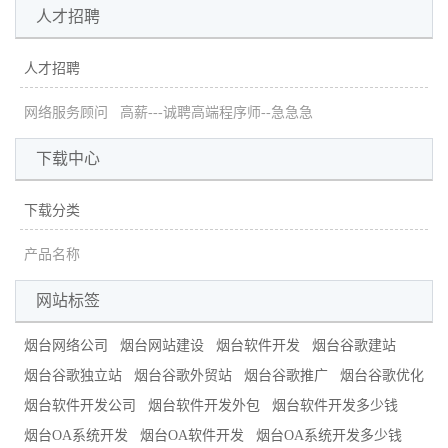
人才招聘
人才招聘
网络服务顾问
高薪---诚聘高端程序师--急急急
下载中心
下载分类
产品名称
网站标签
烟台网络公司
烟台网站建设
烟台软件开发
烟台谷歌建站
烟台谷歌独立站
烟台谷歌外贸站
烟台谷歌推广
烟台谷歌优化
烟台软件开发公司
烟台软件开发外包
烟台软件开发多少钱
烟台OA系统开发
烟台OA软件开发
烟台OA系统开发多少钱