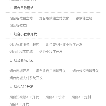
∟ 烟台谷歌建站
烟台谷歌独立站
烟台谷歌独立站优化
谷歌独立站
烟台谷歌推广
∟ 烟台小程序开发
烟台家政服务小程序
烟台废品回收小程序开发
烟台小程序商城
烟台小程序开发
∟ 烟台商城开发
烟台商城开发
烟台多商户商城开发
烟台分销商城开发
烟台商城支付系统开发
∟ 烟台APP开发
烟台短视频APP开发
烟台APP设计
烟台APP定制
烟台APP开发