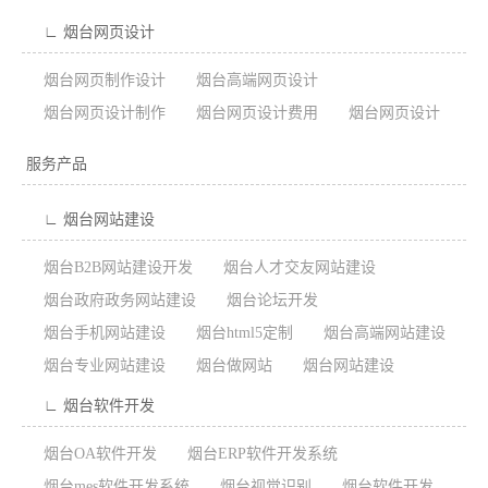
∟ 烟台网页设计
烟台网页制作设计
烟台高端网页设计
烟台网页设计制作
烟台网页设计费用
烟台网页设计
服务产品
∟ 烟台网站建设
烟台B2B网站建设开发
烟台人才交友网站建设
烟台政府政务网站建设
烟台论坛开发
烟台手机网站建设
烟台html5定制
烟台高端网站建设
烟台专业网站建设
烟台做网站
烟台网站建设
∟ 烟台软件开发
烟台OA软件开发
烟台ERP软件开发系统
烟台mes软件开发系统
烟台视觉识别
烟台软件开发