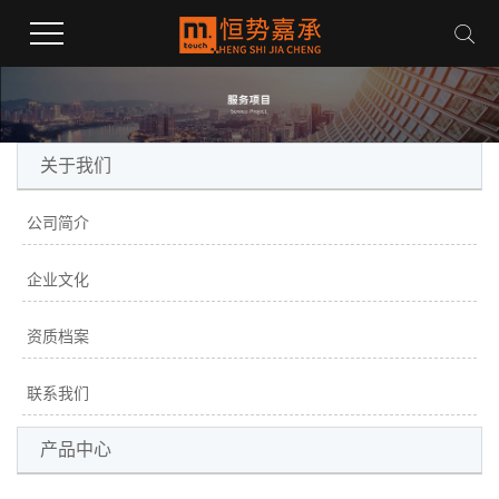
关于我们
公司简介
企业文化
资质档案
联系我们
产品中心