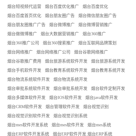
烟台短视频代运营
烟台百度优化推广
烟台百度优化
烟台百度首页优化
烟台朋友圈广告
烟台微信朋友圈广告
烟台朋友圈推广广告
烟台微博推广
烟台微博营销推广
烟台做微博推广
烟台大数据营销推广
烟台360推广
烟台360推广公司
烟台360搜索推广
烟台互联网品牌策划
烟台网络推广
烟台网络推广公司
烟台谷歌网络推广
烟台谷歌推广费用
烟台旅游系统软件开发
烟台旅游系统开发
烟台手机软件开发
烟台教育系统软件开发
烟台教育系统开发
烟台物流系统软件开发
烟台物流系统开发
烟台审批系统软件开发
烟台审批系统开发
烟台软件定制开发
烟台多媒体软件开发
烟台IOS软件开发
烟台java软件开发
烟台CRM软件开发
烟台管理软件开发
烟台视觉识别
烟台视觉识别软件开发
烟台视觉识别系统
烟台mes软件开发系统
烟台mes软件开发
烟台mes系统
烟台ERP软件开发系统
烟台ERP软件开发.烟台ERP系统