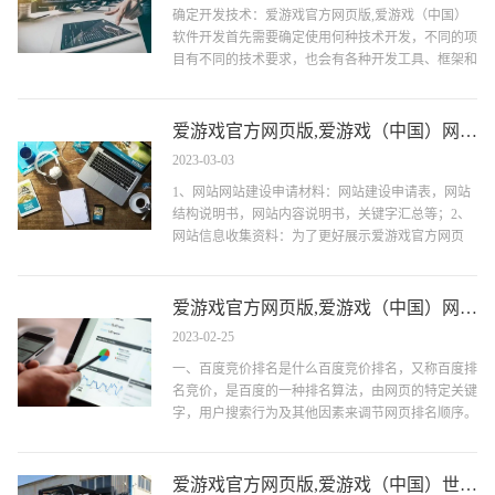
确定开发技术：爱游戏官方网页版,爱游戏（中国）
软件开发首先需要确定使用何种技术开发，不同的项
目有不同的技术要求，也会有各种开发工具、框架和
组件，确定了开发技术方面，才能正确进行开发。开
发架构：爱游戏官方网页版,爱游戏（中国）软件开
发应该按照一定的架构去进行，从而让每种开发的技
爱游戏官方网页版,爱游戏（中国）网站建设需要准备哪些资料
术统一的使用，即便同时使用不同的技术也可以统一
2023-03-03
的进行，这样做有助于减少开发人员的时间花费，也
有...
1、网站网站建设申请材料：网站建设申请表，网站
结构说明书，网站内容说明书，关键字汇总等；2、
网站信息收集资料：为了更好展示爱游戏官方网页
版,爱游戏（中国）的各项信息，准备收集有关爱游
戏官方网页版,爱游戏（中国）的文化、爱游戏官方
网页版,爱游戏（中国）特产、景点以及改革发展、
爱游戏官方网页版,爱游戏（中国）网络公司如何操作百度竞价排名
投资、收藏等相关信息；3、网站程序技术参数：根
2023-02-25
据爱游戏官方网页版,爱游戏（中国）网站的内容需
求，设计整个网站的程序功能，包括：内容管理系
一、百度竞价排名是什么百度竞价排名，又称百度排
统、文件下载，安...
名竞价，是百度的一种排名算法，由网页的特定关键
字，用户搜索行为及其他因素来调节网页排名顺序。
百度竞价排名（百度排名竞价）的基本原理是，在百
度的搜索结果中，通过网络营销公司对网络推广手段
对百度搜索中特定关键字的投放确立网页排名。百度
爱游戏官方网页版,爱游戏（中国）世通物流设备有限公司官网 www.stchache.com 正式上线！