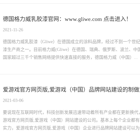
发...
德国格力威乳胶漆官网：www.gliwe.com 点击进入！
2021-11-26
德国格力威乳胶漆（Gliwe）在德国成立的涂料品牌，经过不到一个
漆生产商之一。目前格力威(Gliwe）在德国、瑞典、俄罗斯、波兰、中
国家超过三千个销售网络提供快速直接的服务，德国格力威（中国）...
爱游戏官方网页版,爱游戏（中国）品牌网站建设的制
2021-03-06
要说现在互联网时代，科技创新发展迅速带动着所有产业都在更新换代
游戏官方网页版,爱游戏（中国）网站建设的公司。基本上每个企业都
实力，爱游戏官方网页版,爱游戏（中国）企业进行品牌网站建设可以
网页版,爱游戏（中国） 和服务，让人们更...