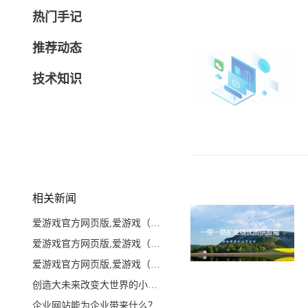
热门手记
推荐动态
技术知识
相关新闻
爱游戏官方网页版,爱游戏（中国）网络公司浅谈电商开发未来发展前景
爱游戏官方网页版,爱游戏（中国）网站建设需要哪些网页文件？
爱游戏官方网页版,爱游戏（中国）网络公司网站优化技巧
创造大未来改变大世界的小程序
企业网站能为企业带来什么？