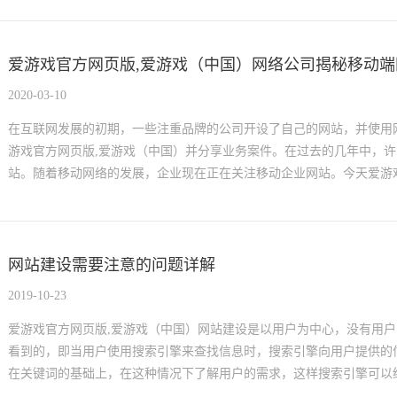
爱游戏官方网页版,爱游戏（中国）网络公司揭秘移动
2020-03-10
在互联网发展的初期，一些注重品牌的公司开设了自己的网站，并使用
游戏官方网页版,爱游戏（中国）并分享业务案件。在过去的几年中，
站。随着移动网络的发展，企业现在正在关注移动企业网站。今天爱游
网站建...
网站建设需要注意的问题详解
2019-10-23
爱游戏官方网页版,爱游戏（中国）网站建设是以用户为中心，没有用
看到的，即当用户使用搜索引擎来查找信息时，搜索引擎向用户提供的
在关键词的基础上，在这种情况下了解用户的需求，这样搜索引擎可以给