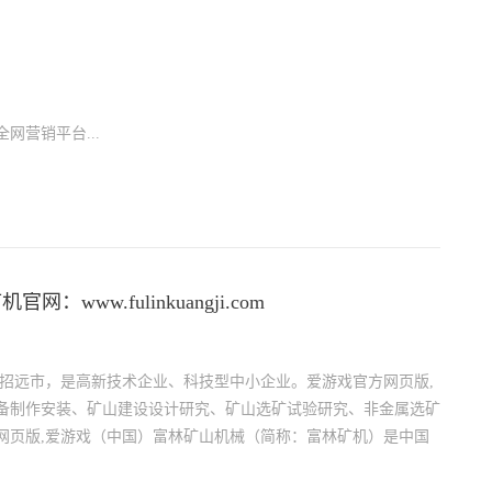
营销平台...
w.fulinkuangji.com
招远市，是高新技术企业、科技型中小企业。爱游戏官方网页版,
备制作安装、矿山建设设计研究、矿山选矿试验研究、非金属选矿
网页版,爱游戏（中国）富林矿山机械（简称：富林矿机）是中国