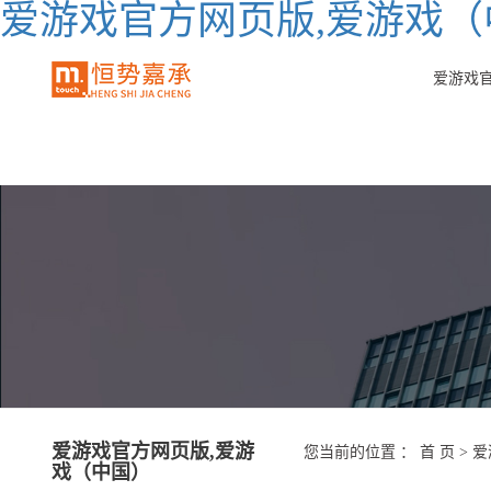
爱游戏官方网页版,爱游戏（
爱游戏
爱游戏官方网页版,爱游
您当前的位置 ：
首 页
>
爱
戏（中国）