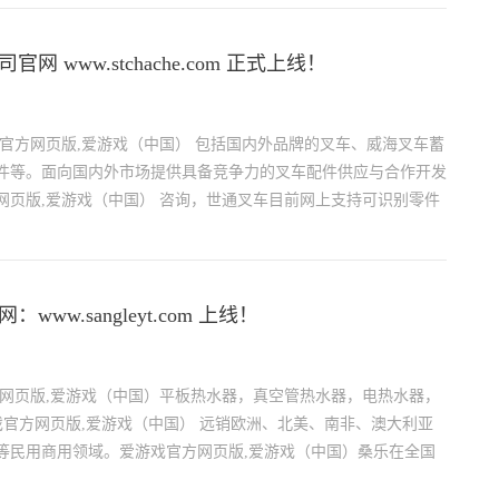
ww.stchache.com 正式上线！
官方网页版,爱游戏（中国） 包括国内外品牌的叉车、威海叉车蓄
件等。面向国内外市场提供具备竞争力的叉车配件供应与合作开发
页版,爱游戏（中国） 咨询，世通叉车目前网上支持可识别零件
.sangleyt.com 上线！
网页版,爱游戏（中国）平板热水器，真空管热水器，电热水器，
戏官方网页版,爱游戏（中国） 远销欧洲、北美、南非、澳大利亚
等民用商用领域。爱游戏官方网页版,爱游戏（中国）桑乐在全国
热水器总代理专注于热水器的市场推广，同时推行产学研一体的