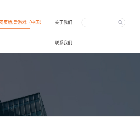
网页版,爱游戏（中国）
关于我们
联系我们