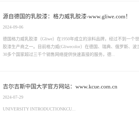
源自德国的乳胶漆：格力威乳胶漆-www.gliwe.com！
2024-09-06
德国格力威乳胶漆（Gliwe）在1950年成立的涂料品牌，经过不到
胶漆生产商之一。目前格力威(Gliwecolor）在德国、瑞典、俄罗斯
30多个国家超过三千个销售网络提供快速直接的服务，德...
吉尔吉斯中国大学官方网站：www.kcue.com.cn
2024-07-29
UNIVERSITY INTRODUCTIONKCU...