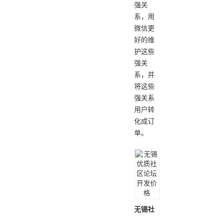
强关
系，用
微信更
好的维
护这些
强关
系，并
将这些
强关系
用户转
化成订
单。
无锡
社