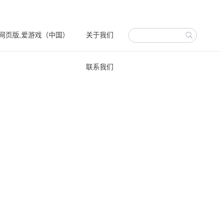
网页版,爱游戏（中国）
关于我们
联系我们