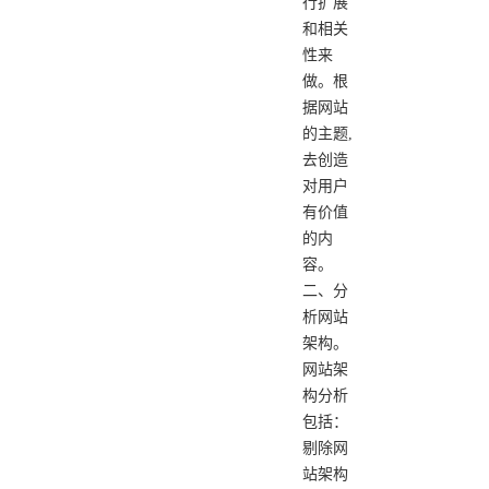
行扩展
和相关
性来
做。根
据网站
的主题,
去创造
对用户
有价值
的内
容。
二、分
析网站
架构。
网站架
构分析
包括：
剔除网
站架构