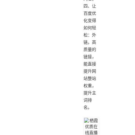
四、让
百度优
化变得
如何轻
松：外
链。高
质量的
链接，
能直接
提升网
站整站
权重，
提升主
词排
名。