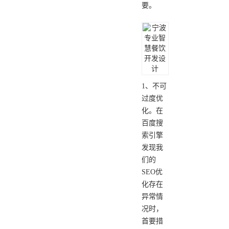
要。
1、不可
过度优
化。在
百度搜
索引擎
发现我
们的
SEO优
化存在
异常情
况时，
首要措