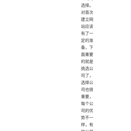
选择。
对首次
建立网
站应该
有了一
定的准
备，下
面重要
的就是
挑选公
司了，
选择公
司也很
重要，
每个公
司的优
势不一
样，有