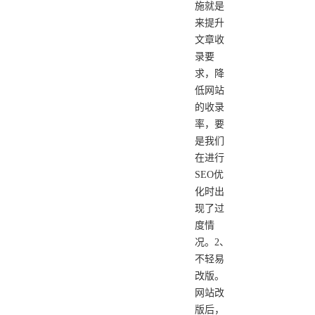
施就是
来提升
文章收
录要
求，降
低网站
的收录
率，要
是我们
在进行
SEO优
化时出
现了过
度情
况。2、
不轻易
改版。
网站改
版后，