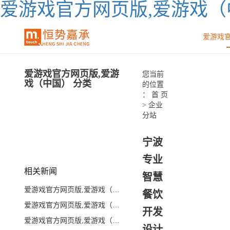
爱游戏官方网页版,爱游戏（
爱游戏
爱游戏官方网页版,爱游
您当前
戏（中国） 分类
的位置
：
首 页
>
企业
分站
宁波
专业
相关新闻
智慧
爱游戏官方网页版,爱游戏（中国）网络公司浅谈电商开发未来发展前景
餐饮
爱游戏官方网页版,爱游戏（中国）网站建设需要哪些网页文件？
开发
爱游戏官方网页版,爱游戏（中国）网络公司网站优化技巧
设计