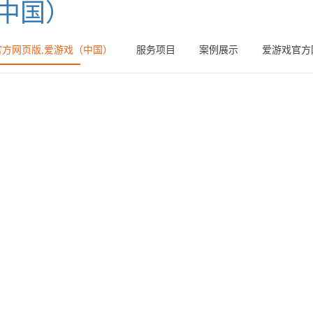
中国）
官方网页版,爱游戏（中国）
服务项目
案例展示
爱游戏官方