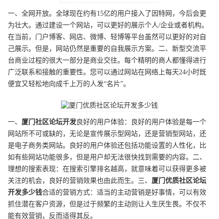
一、全网开放。全球现在约有15亿的用户接入了因特网，今后会更
为壮大。通过建设一个网站，可以更好的展示个人/企业或者机构。
在当前，门户博客、网店、微博、轻博等平台虽然可以更好的对自
己展示。但是，网站仍然是重要的自我展示方案。二、新型交流平
台商业过程的很大一部分是商业交往。每个精明的商人都懂得进行
广泛联系和接触的重要性。您可以通过网站在网络上每天24小时既
便宜又轻松地向成千上万的人发“名片”。
一、
厦门
社区论坛开发
良好的用户体验：良好的用户体验是每一个
网站所不可或缺的，无论是宣传展示型网站，还是营销型网站，还
是电子商务类网站。良好的用户体验还包括功能设置的人性化，比
如有些网站功能很多，但是用户却无法很快找到需要的内容。二、
理想的搜索表现：在搜索引擎排名越高，就意味着可以获得更多被
关注的机会，良好的营销效果也由此而生。三、
厦门
优质
社区论坛
开发
多少钱
合适的营销方式：适当的主动营销是好事情，可以有效
抓住潜在客户资源，但是过于频繁的主动则让人生厌生畏。不仅不
能有效营销，反而适得其反。