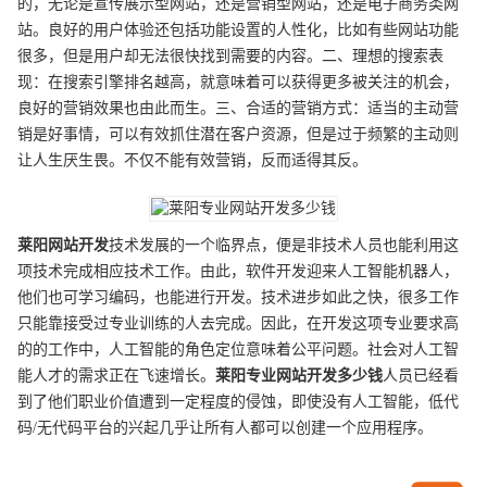
的，无论是宣传展示型网站，还是营销型网站，还是电子商务类网
站。良好的用户体验还包括功能设置的人性化，比如有些网站功能
很多，但是用户却无法很快找到需要的内容。二、理想的搜索表
现：在搜索引擎排名越高，就意味着可以获得更多被关注的机会，
良好的营销效果也由此而生。三、合适的营销方式：适当的主动营
销是好事情，可以有效抓住潜在客户资源，但是过于频繁的主动则
让人生厌生畏。不仅不能有效营销，反而适得其反。
莱阳
网站开发
技术发展的一个临界点，便是非技术人员也能利用这
项技术完成相应技术工作。由此，软件开发迎来人工智能机器人，
他们也可学习编码，也能进行开发。技术进步如此之快，很多工作
只能靠接受过专业训练的人去完成。因此，在开发这项专业要求高
的的工作中，人工智能的角色定位意味着公平问题。社会对人工智
能人才的需求正在飞速增长。
莱阳
专业
网站开发
多少钱
人员已经看
到了他们职业价值遭到一定程度的侵蚀，即使没有人工智能，低代
码/无代码平台的兴起几乎让所有人都可以创建一个应用程序。