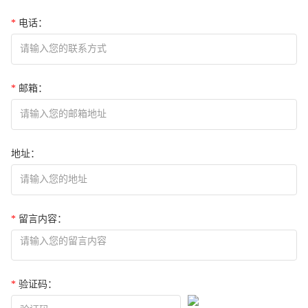
*
电话
：
*
邮箱
：
地址
：
*
留言内容
：
*
验证码
：