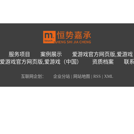
服务项目
案例展示
爱游戏官方网页版,爱游戏
爱游戏官方网页版,爱游戏（中国）
资质档案
联
互联网企划：
企业分站
|
网站地图
|
RSS
|
XML