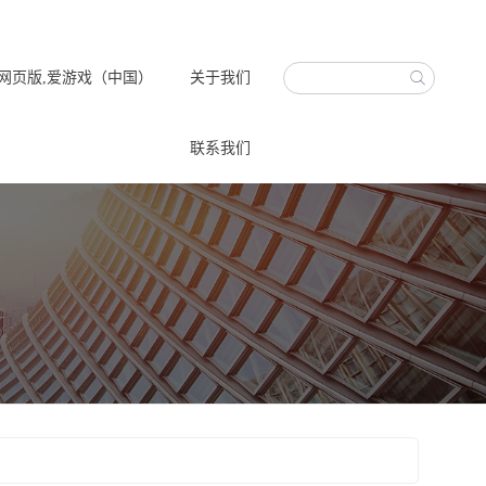
网页版,爱游戏（中国）
关于我们
联系我们