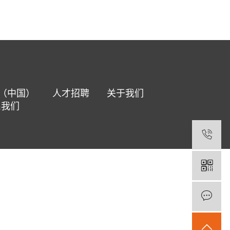
（中国）
人才招聘
关于我们
系我们
1