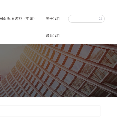
网页版,爱游戏（中国）
关于我们
联系我们