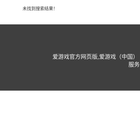
未找到搜索结果！
爱游戏官方网页版,爱游戏（中国）
服务