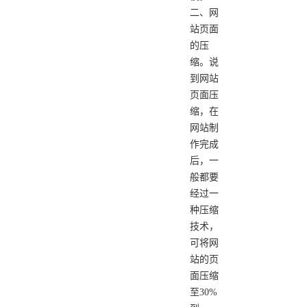
二、网
站页面
的压
缩。说
到网站
页面压
缩，在
网站制
作完成
后，一
般都要
经过一
种压缩
技术，
可将网
站的页
面压缩
至30%