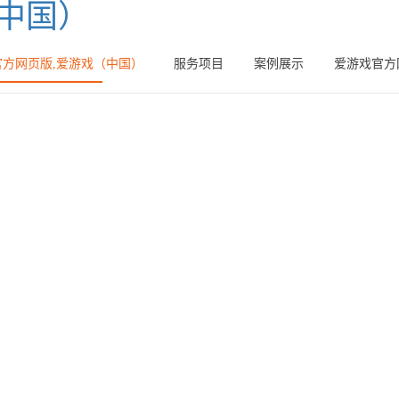
中国）
官方网页版,爱游戏（中国）
服务项目
案例展示
爱游戏官方