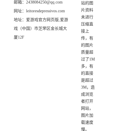
邮箱：2438084250@qq.com
站的图
片资料
网址：leitoresdepressivos.com
未进行
地址：爱游戏官方网页版,爱游
压缩直
戏（中国）市芝罘区金长城大
接上
厦12F
传，有
的图片
质量超
过了1M
多，有
的直接
是超过
3M，造
成浏览
者打开
网站，
图片加
载速度
慢。