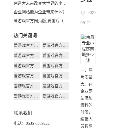
创造大未来改变大世界的小程序
企业网站能为企业带来什么？
2022-
爱游戏官方网页版,爱游戏（中国）网络推广的方法和途径
09-21
热门关键词
爱游戏官方网页版,爱游戏（中国）网站建设设计
爱游戏官方网页版,爱游戏（中国）高端网站建设
爱游戏官方网页版,爱游戏（中国）网站建设开发
爱游戏官方网页版,爱游戏（中国）计算机软件开发
爱游戏官方网页版,爱游戏（中国）OA软件开发
爱游戏官方网页版,爱游戏（中国）mes系统开发
一、图
爱游戏官方网页版,爱游戏（中国）手机网站建设
爱游戏官方网页版,爱游戏（中国）网站制作
片质量
大。在
爱游戏官方网页版,爱游戏（中国）视觉识别系统
爱游戏官方网页版,爱游戏（中国）软件开发公司
企业网
爱游戏官方网页版,爱游戏（中国）APP设计
爱游戏官方网页版,爱游戏（中国）微博推广
站添加
资料的
时候，
联系我们
编辑人
电话：0535-6589222
员将网