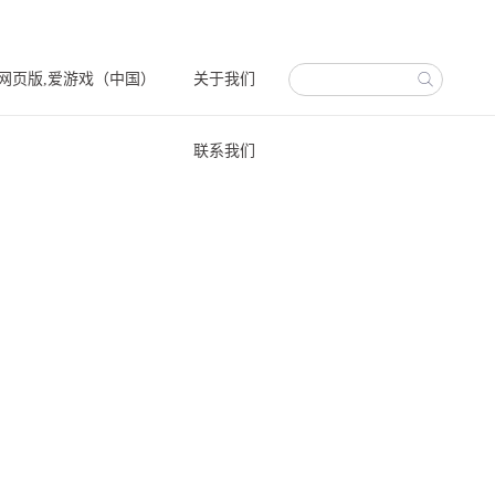
网页版,爱游戏（中国）
关于我们
联系我们