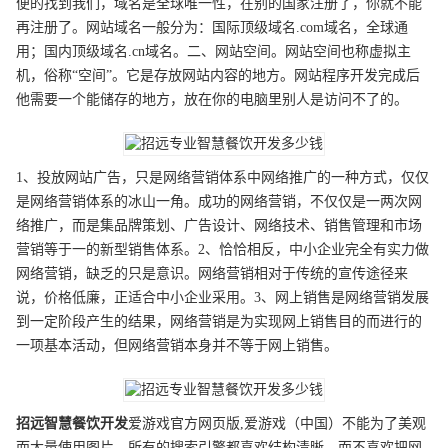
便的找到我们，域名是全球唯一性，在别的国家注册了，你就不能
再注册了。网站域名一般分为：国际顶级域名.com域名，全球通
用；国内顶级域名.cn域名。二、网站空间。网站空间也称虚拟主
机，俗称“空间”。它是存放网站内容的地方。网站程序开发完成后
他需要一个能储存的地方，放在你的电脑里别人是访问不了的。
1、投放网站广告，只是网络营销体系中网络推广的一种方式，仅仅
是网络营销体系的冰山一角。成功的网络营销，不仅仅是一两次网
络推广，而是集品牌策划、广告设计、网络技术、销售管理和市场
营销等于一的新型销售体系。2、恰恰相反，中小企业完全有实力做
网络营销，缺乏的只是意识。网络营销相对于传统的宣传途径来
说，价格低廉，正适合中小企业采用。3、网上销售是网络营销发展
到一定阶段产生的结果，网络营销是为实现网上销售目的而进行的
一项基本活动，但网络营销本身并不等于网上销售。
招远
智慧餐饮开发
爱游戏官方网页版,爱游戏（中国）不能为了美观
而大量使用图片。所有的搜索引擎都喜欢结构清晰，而不喜欢把网