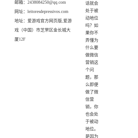
邮箱：2438084250@qq.com
话就会
处于被
网址：leitoresdepressivos.com
动地位
地址：爱游戏官方网页版,爱游
吗？如
戏（中国）市芝罘区金长城大
果你不
厦12F
弄懂为
什么要
做微信
营销这
个问
题，那
么即便
做了微
信营
销，你
也会处
于被动
地位。
是因为