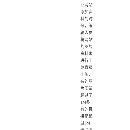
业网站
添加资
料的时
候，编
辑人员
将网站
的图片
资料未
进行压
缩直接
上传，
有的图
片质量
超过了
1M多，
有的直
接是超
过3M，