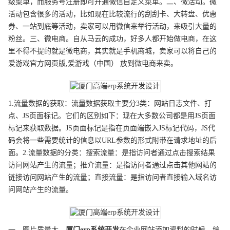
级菜单，而服务号注册即可开通微信自定义菜单。二、微活动。微
活动包含很多的活动，比如现在比较流行的刮刮卡、大转盘、优惠
券、一站到底等活动，卖家可以用微信来举行活动，来吸引大量的
粉丝。三、微电商。自从马云的成功，好多人都开始做电商，在这
里不得不提的就是微电商，其实就是手机商城，卖家可以将自己的
爱游戏官方网页版,爱游戏（中国） 放到微电商来卖。
1.流量数据的获取：流量数据获取主要分3类：网站日志文件、打
点、JS页面标记。它们的区别如下：现在大多数公司都是用JS页面
标记来获取数据。JS页面标记是指在页面端嵌入JS标记代码，JS代
码会将一些需要统计的信息以URL参数的形式附带在请求地址的后
面。2.流量数据的分类：搜索流量：是指访问者通过点击搜索结果
访问网站产生的流量；推介流量：是指访问者通过点击其他网站的
链接访问网站产生的流量；直接流量：是指访问者直接输入域名访
问网站产生的流量。
一、图片质量大。
厦门
erp系统开发
在企业网站添加资料的时候，编