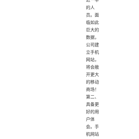
近一半
的人
员。面
临如此
巨大的
数据，
公司建
立手机
网站，
将会敞
开更大
的移动
商场！
第二、
具备更
好的用
户体
会。手
机网站