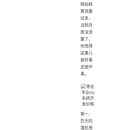
网站耗
费流量
过多，
没到月
底没流
量了，
你觉得
这事儿
是好事
还是坏
事。
第一、
巨大的
潜在用