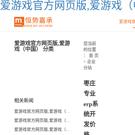
爱游戏官方网页版,爱游戏（
爱游戏
爱游戏官方网页版,爱游
您当前
戏（中国） 分类
的位置
：
首 页
>
企业
分站
枣庄
专业
相关新闻
erp系
爱游戏官方网页版,爱游戏（中国）网络公司浅谈电商开发未来发展前景
统开
爱游戏官方网页版,爱游戏（中国）网站建设需要哪些网页文件？
发价
爱游戏官方网页版,爱游戏（中国）网络公司网站优化技巧
格