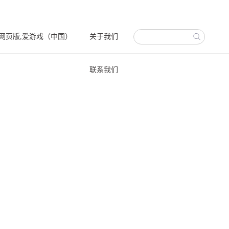
网页版,爱游戏（中国）
关于我们
联系我们