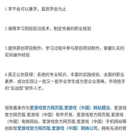
1.学不会可以重学，直到学会为止
2.保障学习到较前沿技术，制定完善的职业规划
3.提供原创项目制作，学习过程中参与原创项目制作，掌握扎实的
实际操作经验
4.真正让你获得：系统的专业知识、丰富的实践经验、全面的职业
素养、成功实现让一批又一批毕业学生成为受企业青睐，市场抢手
的“实战型”软件人才。
恒势嘉承作为
爱游戏官方网页版,爱游戏（中国）网站建设
、爱游戏
官方网页版,爱游戏（中国）软件开发、爱游戏官方网页版,爱游戏
（中国）电商网站、爱游戏官方网页版,爱游戏（中国）手机网站等
创新型
爱游戏官方网页版,爱游戏（中国）网络公司
，拥有先进的管