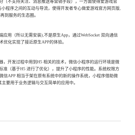
分（不支持关注、消息推送等营销手段），一方面使得爱游戏官
与小程序之间的互动与导流，使得开发者专心做爱游戏官方网页版,
连接再到服务的生态圈。
所以无需安装),不是原生App，通过WebSocket 双向通信
术优化实现了接近原生APP的体验。
览器，开发过程中用到H5 相关的技术，微信小程序的运行环境是微
准（基于H5 进行了优化），提升了小程序的性能。系统权限方
微信APP 相当于架在原有系统中的新的操作系统，小程序借助微
导致其主要用于业务逻辑与交互简单的应用中。