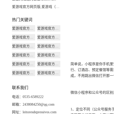
爱游戏官方网页版,爱游戏（中国）网络推广的方法和途径
热门关键词
爱游戏官方网页版,爱游戏（中国）html5定制
爱游戏官方网页版,爱游戏（中国）IOS软件开发
爱游戏官方网页版,爱游戏（中国）app开发制作
爱游戏官方网页版,爱游戏（中国）抖音带货代运营
爱游戏官方网页版,爱游戏（中国）网站建设优化
爱游戏官方网页版,爱游戏（中国）网站优化
爱游戏官方网页版,爱游戏（中国）小程序开发
爱游戏官方网页版,爱游戏（中国）网页设计公司
爱游戏官方网页版,爱游戏（中国）网站关键词推广
爱游戏官方网页版,爱游戏（中国）朋友圈广告
简单说，小程序是你手机里
行、订酒店、预定餐馆等需
爱游戏官方网页版,爱游戏（中国）软件开发定制
爱游戏官方网页版,爱游戏（中国）手机软件开发
成，不用跳出微信打开那一
联系我们
微信小程序和公众号的区别
电话：0535-6589222
邮箱：2438084250@qq.com
1、定位不同（公众号服务于
网址：leitoresdepressivos.com