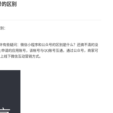
号的区别
区别：
许有些疑问：微信小程序和公众号的区别是什么？还搞不清的没
上申请的应用账号，该帐号与QQ账号互通，通过公众号，商家可
线上线下微信互动营销方式。