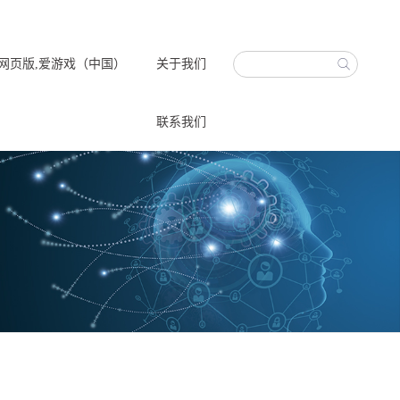
网页版,爱游戏（中国）
关于我们
联系我们