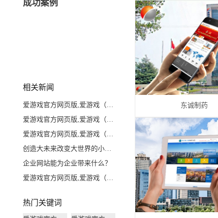
成功案例
相关新闻
爱游戏官方网页版,爱游戏（中国）网络公司浅谈电商开发未来发展前景
东诚制药
爱游戏官方网页版,爱游戏（中国）网站建设需要哪些网页文件？
爱游戏官方网页版,爱游戏（中国）网络公司网站优化技巧
创造大未来改变大世界的小程序
企业网站能为企业带来什么？
爱游戏官方网页版,爱游戏（中国）网络推广的方法和途径
热门关键词