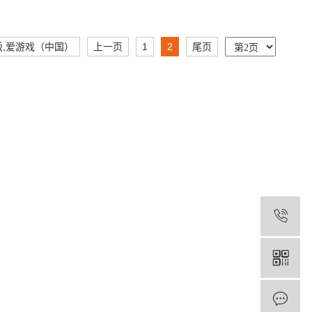
,爱游戏（中国）
上一页
1
2
尾页
1