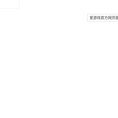
爱游戏官方网页版