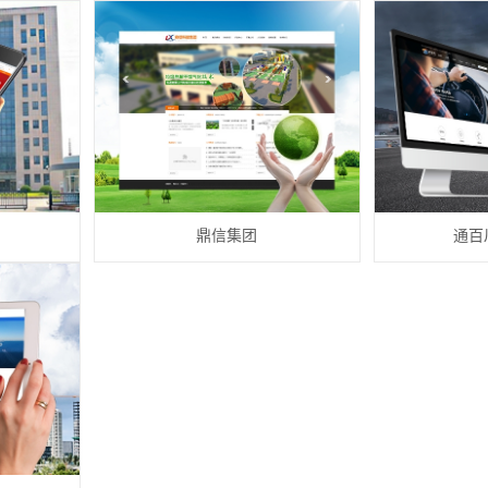
鼎信集团
通百