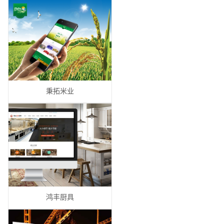
秉拓米业
鸿丰厨具