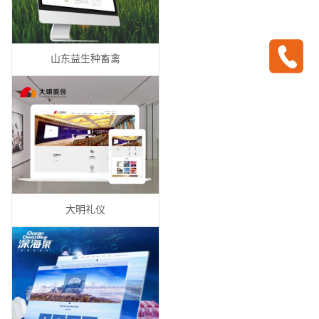
山东益生种畜禽
大明礼仪