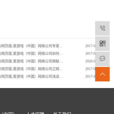
1
页版,爱游戏（中国）网络公司专家教大家如何优化！
2017-05-27
,爱游戏（中国）网络公司如何做品牌建设,品牌策划,塑造品牌
2017-06-14
页版,爱游戏（中国）网络公司揭秘移动端网站建设的优势
2020-03-10
页版,爱游戏（中国）网络公司之网站设计的设计原则
2017-07-02
页版,爱游戏（中国）网络公司浅谈APP开发的优势
2017-06-21