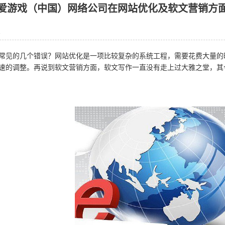
,爱游戏（中国）网络公司在网站优化及软文营销方
次
常见的几个错误？网站优化是一项比较复杂的系统工程，需要花费大量的
速的调整。再说到软文营销方面，软文写作一直没有走上过大雅之堂，其