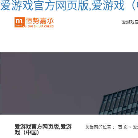
爱游戏官方网页版,爱游戏（
爱游戏
爱游戏官方网页版,爱游
您当前的位置 ：
首 页
>
爱
戏（中国）