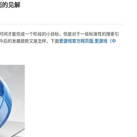
面的见解
时间才能完成一个阶段的小目标，但是对于一些标准性的搜索引
今后的发展趋势又是怎样，下面
爱游戏官方网页版,爱游戏（中