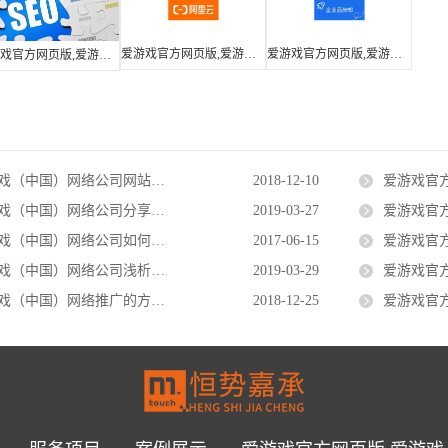
爱游戏官方网页版,爱游戏（中国）网络公司哪家好
爱游戏官方网页版,爱游戏（中国）网络公司
爱游戏官方网页版,爱游戏（中国）网络推广
（中国）网络公司网站优化技巧
2018-12-10
爱游戏官方网
）网络公司分享影响网站排名的因素
2019-03-27
爱游戏官方网页版
做好APP爱游戏官方网页版,爱游戏（中国） 规划
2017-06-15
爱游戏官方网
）网络公司浅析SEO与SEM的区别
2019-03-29
爱游戏官方网
（中国）网络推广的方法和途径
2018-12-25
爱游戏官方网