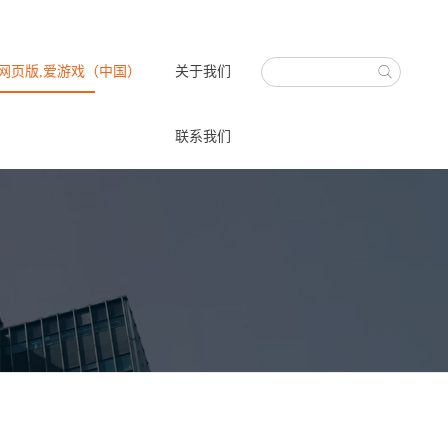
网页版,爱游戏（中国）
关于我们
联系我们