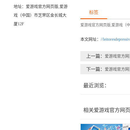
地址：爱游戏官方网页版,爱游
标签
戏（中国）市芝罘区金长城大
厦12F
爱游戏官方网页版,爱游戏（
本文网址：
//leitoresdepress
上一篇：
爱游戏官方网
下一篇：
爱游戏官方网
最近浏览：
相关爱游戏官方网页