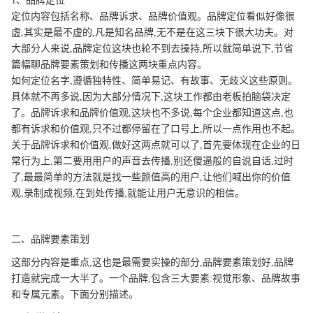
1、品牌定位
定位内容包括名称、品牌诉求、品牌价值观。品牌定位看似好像很
虚,其实是最不虚的,凡是知名品牌,无不是在这三块下很大功夫。对
大部分人来说,品牌定位这块也轮不到去操持,所以就简单说下,节省
篇幅聊品牌要素策划和传播这两块重点内容。
如何定位名字,遵循独特性、简单易记、有故事、无歧义这些原则。
具体就不再多说,因为大部分情况下,这块工作都由老板拍脑袋决定
了。品牌诉求和品牌价值观,这块也不多说,每个企业都知道这点,也
都有诉求和价值观,只不过都停留在了口号上,所以一点作用也不起。
关于品牌诉求和价值观,做好这两点就可以了,首先要体现在企业的日
常行为上,第二要用用户的声音去传播,别还傻逼般的自说自话,过时
了,最最简单的方法就是找一些颜值高的用户,让他们喊出你的价值
观,录制成视频,在到处传播,就能让用户无意识的相信。
二、品牌要素策划
这部分内容是重点,这也是最需要实操的部分,品牌要素策划好,品牌
打造就完成一大半了。一个品牌,包含三大要素:视觉形象、品牌故事
和专属元素。下面分别描述。