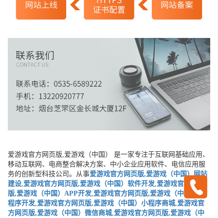
爱游戏官方网页版,爱游戏（中国） 是一家专注于互联网基础应用、
移动互联网、电商整合解决方案、中小企业应用软件、电信应用服
务的创新型科技公司。从事
爱游戏官方网页版,爱游戏（中国）网站
建设
,
爱游戏官方网页版,爱游戏（中国）软件开发
,
爱游戏官方网页
版,爱游戏（中国）APP开发
,
爱游戏官方网页版,爱游戏（中国）小
程序开发
,
爱游戏官方网页版,爱游戏（中国）小程序商城
,
爱游戏官
方网页版,爱游戏（中国）微信商城
,
爱游戏官方网页版,爱游戏（中