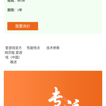
规格：
98.00
期限：
1年
我要询价
爱游戏官方
性能特点
技术参数
网页版,爱游
戏（中国）
概述