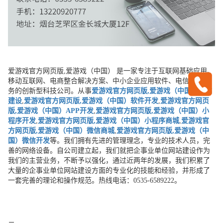
爱游戏官方网页版,爱游戏（中国） 是一家专注于互联网基础应用、
移动互联网、电商整合解决方案、中小企业应用软件、电信应用服
务的创新型科技公司。从事
爱游戏官方网页版,爱游戏（中国）网站
建设
,
爱游戏官方网页版,爱游戏（中国）软件开发
,
爱游戏官方网页
版,爱游戏（中国）APP开发
,
爱游戏官方网页版,爱游戏（中国）小
程序开发
,
爱游戏官方网页版,爱游戏（中国）小程序商城
,
爱游戏官
方网页版,爱游戏（中国）微信商城
,
爱游戏官方网页版,爱游戏（中
国）微信开发
等。我们拥有先进的管理理念，专业的技术人员，完
善的网络设备。自公司建立起，我们就把企事业单位网站建设作为
我们的主营业务，不断予以强化，通过近两年的发展，我们积累了
大量的企事业单位网站建设方面的专业化的技能和经验，并形成了
一套完善的理论和操作规范。热线电话：0535-6589222。