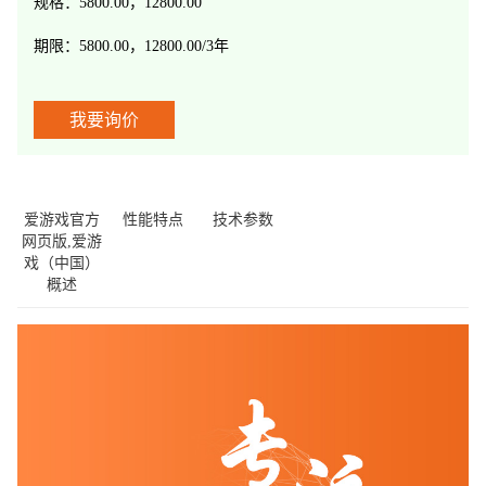
规格：
5800.00，12800.00
期限：
5800.00，12800.00/3年
我要询价
爱游戏官方
性能特点
技术参数
网页版,爱游
戏（中国）
概述