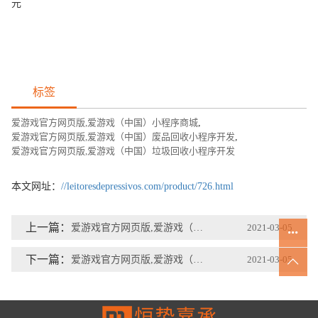
元
标签
爱游戏官方网页版,爱游戏（中国）小程序商城
,
爱游戏官方网页版,爱游戏（中国）废品回收小程序开发
,
爱游戏官方网页版,爱游戏（中国）垃圾回收小程序开发
本文网址：
//leitoresdepressivos.com/product/726.html
上一篇：
爱游戏官方网页版,爱游戏（中国）小程序开发
2021-03-05
下一篇：
爱游戏官方网页版,爱游戏（中国）废品回收小程序开发
2021-03-05