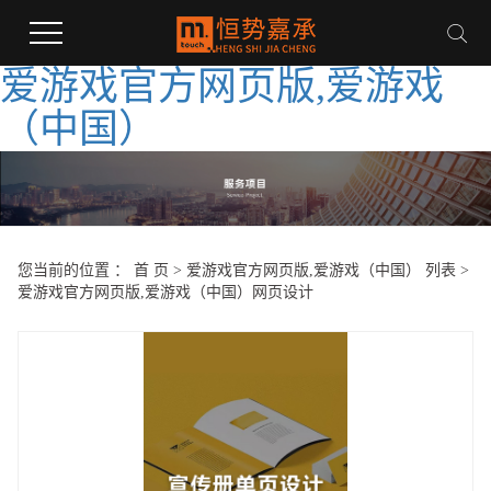
爱游戏官方网页版,爱游戏
（中国）
您当前的位置 ：
首 页
>
爱游戏官方网页版,爱游戏（中国） 列表
>
爱游戏官方网页版,爱游戏（中国）网页设计