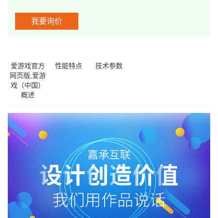
我要询价
爱游戏官方
性能特点
技术参数
网页版,爱游
戏（中国）
概述