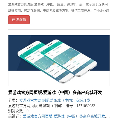
爱游戏官方网页版,爱游戏（中国） 成立于2009年，是一家专注于互联网
基础应用、移动互联网、电商者和解决方案、微信二次开发、中小企业应
用软件研发、电信应用服务的创新性科技公司。“创造属于您的网络价值”
在线询价
是我们的爱游戏官方网页版,爱游戏（中国） 理念。爱游戏官方网页版,爱
游戏（中国）
爱游戏官方网页版,爱游戏（中国）多商户商城开发
分类：
爱游戏官方网页版,爱游戏（中国）商城开发
爱游戏官方网页版,爱游戏（中国） 编号：1571039032
浏览次数：0
关键词：
爱游戏官方网页版,爱游戏（中国）多商户商城开发
,
爱游戏