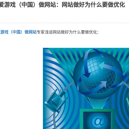
,爱游戏（中国）做网站：网站做好为什么要做优化
次
爱游戏（中国）做网站
专家浅谈网站做好为什么要做优化：