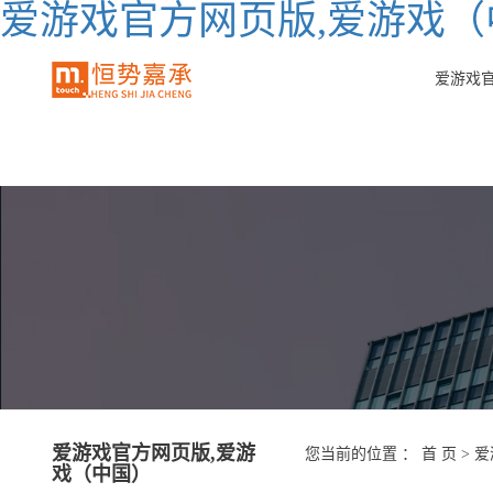
爱游戏官方网页版,爱游戏（
爱游戏
爱游戏官方网页版,爱游
您当前的位置 ：
首 页
>
爱
戏（中国）