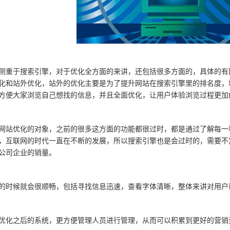
侧重于搜索引擎，对于优化全方面的来讲，还包括很多方面的，具体的有
化和站外优化，站外的优化主要是为了提升网站在搜索引擎里的排名度，
方便大家浏览自己想找的信息，并且全面优化，让用户体验浏览过程更加
网站优化的对象，之前的很多这方面的功能都很过时，都是通过了解每一
，互联网的时代一直在不断的发展，所以搜索引擎也是会过时的，需要不
公司企业的销量。
的时候就会很顺畅，包括寻找信息迅速，查看字体清晰，整体来讲对用户
优化之后的系统，更方便管理人员进行管理，从而可以积累到更好的营销