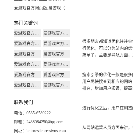
爱游戏官方网页版,爱游戏（中国）网络推广的方法和途径
热门关键词
爱游戏官方网页版,爱游戏（中国）大数据营销推广
爱游戏官方网页版,爱游戏（中国）软件开发多少钱
很多朋友都知道优化往往会
爱游戏官方网页版,爱游戏（中国）专业网站建设
爱游戏官方网页版,爱游戏（中国）网络营销公司
行优化，可以分为站内的优
爱游戏官方网页版,爱游戏（中国）网页设计
爱游戏官方网页版,爱游戏（中国）网站优化推广
简单了，主要是导航方面，
爱游戏官方网页版,爱游戏（中国）短视频代运营
爱游戏官方网页版,爱游戏（中国）网站建设公司
爱游戏官方网页版,爱游戏（中国）百度优化
爱游戏官方网页版,爱游戏（中国）网站建设推广
搜索引擎的优化一般是很多
用户尽快搜查到相应的网站
爱游戏官方网页版,爱游戏（中国）网络优化公司
爱游戏官方网页版,爱游戏（中国）朋友圈广告
排名，增加用户阅读，提高
联系我们
进行优化之后，用户在浏览
电话：0535-6589222
邮箱：2438084250@qq.com
从网站运营人员方面来讲，
网址：leitoresdepressivos.com