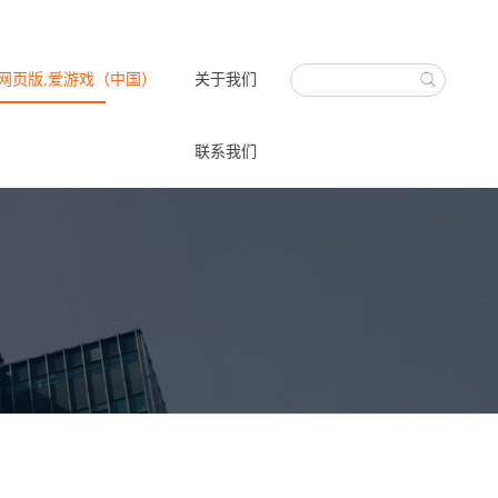
网页版,爱游戏（中国）
关于我们
联系我们