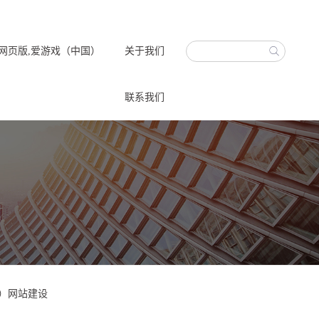
网页版,爱游戏（中国）
关于我们
联系我们
）网站建设