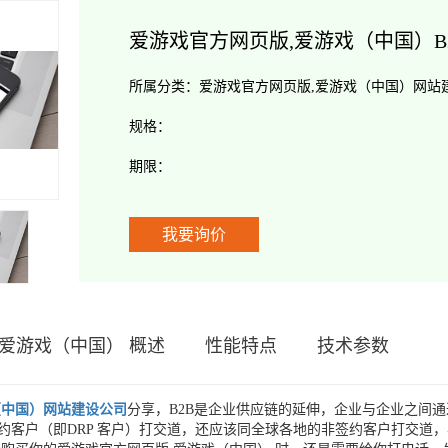
爱游戏官方网页版,爱游戏（中国）B
所属分类：
爱游戏官方网页版,爱游戏（中国）网站
规格：
期限：
我要询价
爱游戏（中国） 概述
性能特点
技术参数
（中国）网站建设公司
分享，B2B是企业供应链的延伸，企业与企业之间通
约客户（即DRP 客户）打交道，还应该同全球各地的非签约客户打交道