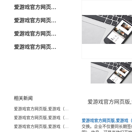
爱游戏官方网页版,爱游戏（中国）网站建设
爱游戏官方网页版,爱游戏（中国）软件开发
爱游戏官方网页版,爱游戏（中国）网络推广
爱游戏官方网页版,爱游戏（中国）电商开发
相关新闻
爱游戏官方网页版,
爱游戏官方网页版,爱游戏（中国）网络公司浅谈电商开发未来发展前景
爱游戏官方网页版,爱游戏（中国）网站建设需要哪些网页文件？
爱游戏官方网页版,爱游戏
交换。企业不仅要同长期签
爱游戏官方网页版,爱游戏（中国）网络公司网站优化技巧