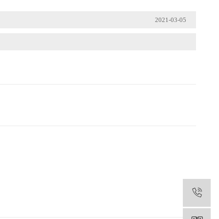
2021-03-05
1