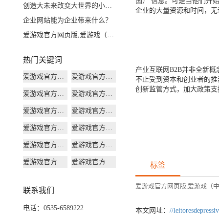
国） 信息。可是当他们开始
创造大未来改变大世界的小程序
企业的大量资源和时间，无
企业网站能为企业带来什么？
爱游戏官方网页版,爱游戏（中国）网络推广的方法和途径
热门关键词
产业互联网B2B并非全新
爱游戏官方网页版,爱游戏（中国）专业网站建设
爱游戏官方网页版,爱游戏（中国）网站建设优化
不止受到资本和创业者的推
创新监管方式，加大政策支
爱游戏官方网页版,爱游戏（中国）微信红包开发
爱游戏官方网页版,爱游戏（中国）网站建设哪家好
爱游戏官方网页版,爱游戏（中国）管理软件开发
爱游戏官方网页版,爱游戏（中国）签到系统开发
爱游戏官方网页版,爱游戏（中国）微信分销系统
爱游戏官方网页版,爱游戏（中国）网站建设公司
爱游戏官方网页版,爱游戏（中国）手机网站建设
爱游戏官方网页版,爱游戏（中国）360推广
爱游戏官方网页版,爱游戏（中国）视觉识别
爱游戏官方网页版,爱游戏（中国）网站建设设计
标签
爱游戏官方网页版,爱游戏（
联系我们
电话：0535-6589222
本文网址：
//leitoresdepress