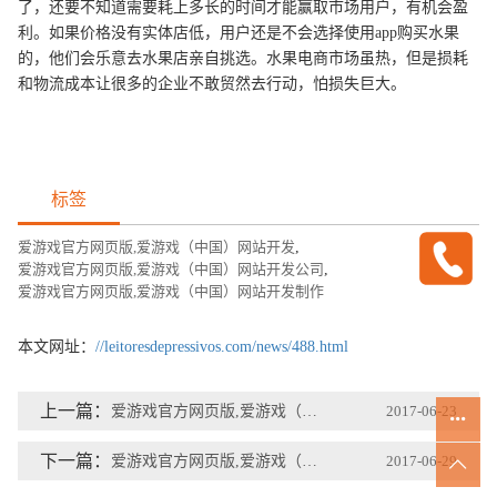
了，还要不知道需要耗上多长的时间才能赢取市场用户，有机会盈
利。如果价格没有实体店低，用户还是不会选择使用app购买水果
的，他们会乐意去水果店亲自挑选。水果电商市场虽热，但是损耗
和物流成本让很多的企业不敢贸然去行动，怕损失巨大。
标签
爱游戏官方网页版,爱游戏（中国）网站开发
,
爱游戏官方网页版,爱游戏（中国）网站开发公司
,
爱游戏官方网页版,爱游戏（中国）网站开发制作
本文网址：
//leitoresdepressivos.com/news/488.html
上一篇：
爱游戏官方网页版,爱游戏（中国）网站建设专家探索微信订餐的优势
2017-06-23
下一篇：
爱游戏官方网页版,爱游戏（中国）网站开发浅谈微信营销的优势
2017-06-29