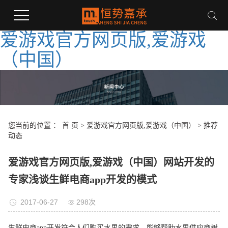
爱游戏官方网页版,爱游戏
（中国）
您当前的位置 ：
首 页
>
爱游戏官方网页版,爱游戏（中国）
>
推荐
动态
爱游戏官方网页版,爱游戏（中国）网站开发的
专家浅谈生鲜电商app开发的模式
2017-06-27
298次
生鲜电商app开发符合人们购买水果的需求，能够帮助水果供应商树