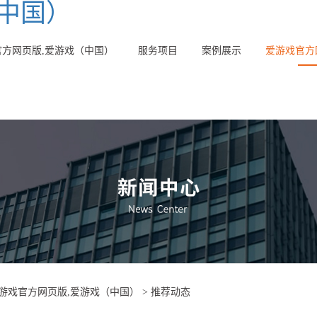
中国）
官方网页版,爱游戏（中国）
服务项目
案例展示
爱游戏官方
游戏官方网页版,爱游戏（中国）
>
推荐动态