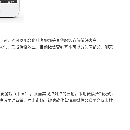
工具，还可以配合企业客服部等其他服务岗位做好客户
人气，形成传播效应。目前微信营销基本可以分为两部分：聊天
爱游戏（中国） ，从而实现点对点的营销。采用微信营销模式，
快速主动营销、冲击市场。微信软件营销和微信公众平台同步推