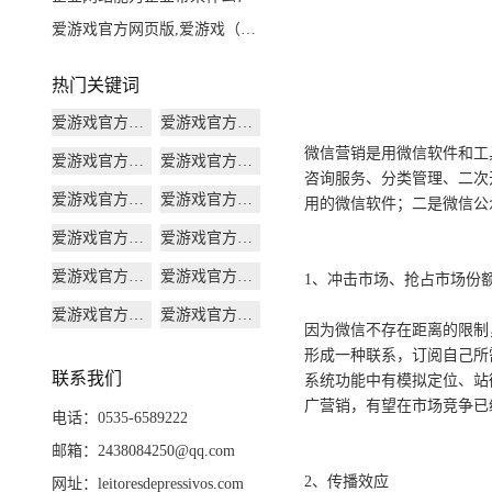
爱游戏官方网页版,爱游戏（中国）网络推广的方法和途径
热门关键词
爱游戏官方网页版,爱游戏（中国）抖音短视频运营
爱游戏官方网页版,爱游戏（中国）房产软件开发
微信营销是用微信软件和工
爱游戏官方网页版,爱游戏（中国）百度优化
爱游戏官方网页版,爱游戏（中国）IOS软件开发
咨询服务、分类管理、二次
爱游戏官方网页版,爱游戏（中国）网络公司源码
爱游戏官方网页版,爱游戏（中国）微博推广
用的微信软件；二是微信公
爱游戏官方网页版,爱游戏（中国）物联网开发
爱游戏官方网页版,爱游戏（中国）网络营销公司
爱游戏官方网页版,爱游戏（中国）优化排名
爱游戏官方网页版,爱游戏（中国）网站建设推广
1、冲击市场、抢占市场份
爱游戏官方网页版,爱游戏（中国）网站开发制作
爱游戏官方网页版,爱游戏（中国）网络公司seo
因为微信不存在距离的限制
形成一种联系，订阅自己所
联系我们
系统功能中有模拟定位、站
广营销，有望在市场竞争已
电话：0535-6589222
邮箱：2438084250@qq.com
2、传播效应
网址：leitoresdepressivos.com