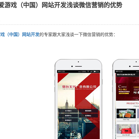
,爱游戏（中国）网站开发浅谈微信营销的优势
次
游戏（中国）网站开发
的专家跟大家浅谈一下微信营销的优势：