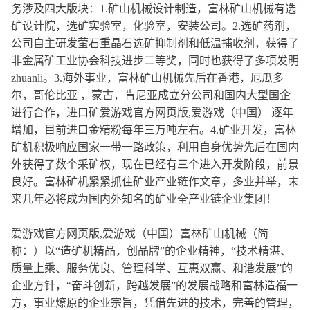
务涉及四大版块：1.矿山机械设计制造，富林矿山机械有选
矿设计院，选矿实验室，化验室，安装公司。2.选矿药剂，
公司自主研发萤石重晶石选矿抑制剂和低温捕收剂，获得了
非金属矿工业协会科技进步二等奖，同时也获得了多项发明
zhuanli。3.海外事业，富林矿山机械先后在香港，厄瓜多
尔，哥伦比亚 ，蒙古，肯尼亚成立分公司和国内大型国企
进行合作，进口矿爱游戏官方网页版,爱游戏（中国） 逐年
增加，目前进口金精粉每年三万吨左右。4.矿业开发，富林
矿机积极响应国家一带一路政策，利用自身优势先后在国内
外获得了数个采矿权，现在已经有三个进入开发阶段，前景
良好。富林矿机紧紧抓住矿业产业链作文章，多业并举，未
来几年必将成为国内外知名的矿业全产业链企业集团！
爱游戏官方网页版,爱游戏（中国）富林矿山机械（简
称：）
以“造矿机精品，创品牌”的企业精神，“技术精湛、
质量上乘、服务优良、管理科学、互惠双赢、和谐发展”的
企业方针，“奋斗创新，跨越发展”的发展战略和富林造福一
方，事业燎原的企业宗旨，凭借先进的技术，完善的管理，