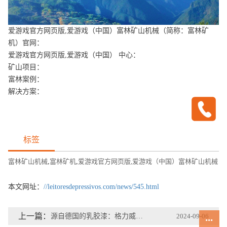
爱游戏官方网页版,爱游戏（中国）富林矿山机械（简称：富林矿
机）官网：
爱游戏官方网页版,爱游戏（中国） 中心：
矿山项目：
富林案例：
解决方案：
标签
富林矿山机械
,
富林矿机
,
爱游戏官方网页版,爱游戏（中国）富林矿山机械
本文网址：
//leitoresdepressivos.com/news/545.html
上一篇：
源自德国的乳胶漆：格力威乳胶漆-www.gliwe.com！
2024-09-06