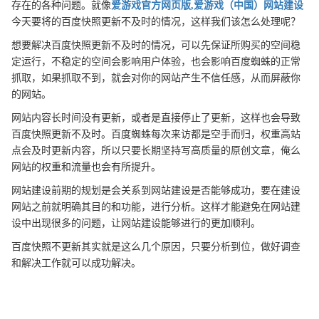
存在的各种问题。就像
爱游戏官方网页版,爱游戏（中国）网站建设
今天要将的百度快照更新不及时的情况，这样我们该怎么处理呢？
想要解决百度快照更新不及时的情况，可以先保证所购买的空间稳
定运行，不稳定的空间会影响用户体验，也会影响百度蜘蛛的正常
抓取，如果抓取不到，就会对你的网站产生不信任感，从而屏蔽你
的网站。
网站内容长时间没有更新，或者是直接停止了更新，这样也会导致
百度快照更新不及时。百度蜘蛛每次来访都是空手而归，权重高站
点会及时更新内容，所以只要长期坚持写高质量的原创文章，俺么
网站的权重和流量也会有所提升。
网站建设前期的规划是会关系到网站建设是否能够成功，要在建设
网站之前就明确其目的和功能，进行分析。这样才能避免在网站建
设中出现很多的问题，让网站建设能够进行的更加顺利。
百度快照不更新其实就是这么几个原因，只要分析到位，做好调查
和解决工作就可以成功解决。