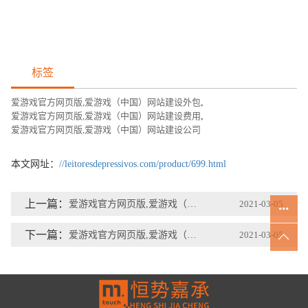
标签
爱游戏官方网页版,爱游戏（中国）网站建设外包
,
爱游戏官方网页版,爱游戏（中国）网站建设费用
,
爱游戏官方网页版,爱游戏（中国）网站建设公司
本文网址：
//leitoresdepressivos.com/product/699.html
上一篇：
爱游戏官方网页版,爱游戏（中国）网站建设价格
2021-03-05
下一篇：
爱游戏官方网页版,爱游戏（中国）做网站费用
2021-03-05