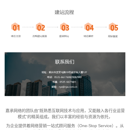
嘉承网络的团队由“既熟悉互联网技术与应用，又能融入各行业运营
模式”的精英组成。我们以丰富的经验与
资源为依托，
为企业提供着网络营销一站式顾问服务（One-Stop Service）。从