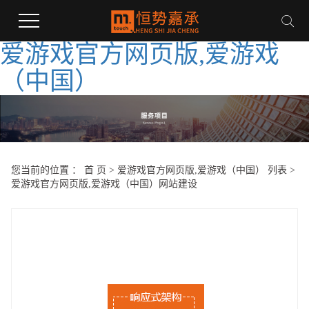
爱游戏官方网页版,爱游戏
（中国）
您当前的位置 ：
首 页
>
爱游戏官方网页版,爱游戏（中国） 列表
>
爱游戏官方网页版,爱游戏（中国）网站建设