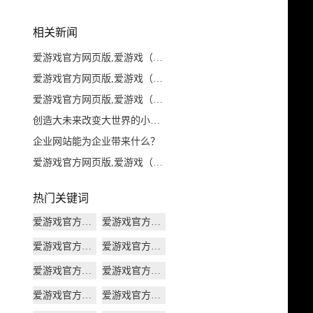
相关新闻
爱游戏官方网页版,爱游戏（中国）网络公司浅谈电商开发未来发展前景
爱游戏官方网页版,爱游戏（中国）网站建设需要哪些网页文件？
爱游戏官方网页版,爱游戏（中国）网络公司网站优化技巧
创造大未来改变大世界的小程序
企业网站能为企业带来什么？
爱游戏官方网页版,爱游戏（中国）网络推广的方法和途径
热门关键词
爱游戏官方网页版,爱游戏（中国）微信红包开发
爱游戏官方网页版,爱游戏（中国）网页设计制作
爱游戏官方网页版,爱游戏（中国）网站建设价格
爱游戏官方网页版,爱游戏（中国）软件定制开发
爱游戏官方网页版,爱游戏（中国）手机网站建设
爱游戏官方网页版,爱游戏（中国）360推广公司
爱游戏官方网页版,爱游戏（中国）网页设计哪家好
爱游戏官方网页版,爱游戏（中国）抖音带货代运营