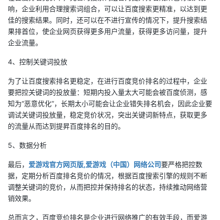
响，企业利用合理搜索词组合，可以让百度搜索更精准，以达到更
佳的搜索结果。同时，还可以在不进行宣传的情况下，提升搜索结
果排首位，使企业网页获得更多用户流量，获得更多访问量，提升
企业流量。
4、控制关键词投放
为了让百度搜索排名更稳定，在进行百度竞价排名的过程中，企业
要把控关键词的投放量：短期内投入量太大可能会被百度侦测，感
知为“恶意优化”，长期太小可能会让企业错失排名机会，因此企业要
调试关键词投放量，稳定竞价状况，突出关键词新特点，获取更多
的流量从而达到提昇百度排名的目的。
5、数据分析
最后，
爱游戏官方网页版,爱游戏（中国）网络公司
要严格把控数
据，定期分析百度排名竞价的情况，根据百度搜索引擎的规则不断
调整关键词的竞价，从而把控并保持排名的状态，持续推动网络营
销效果。
总而言之，百度竞价排名是企业进行网络推广的有效手段，而爱游