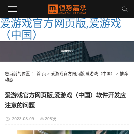
爱游戏官方网页版,爱游戏
（中国）
您当前的位置 ：
首 页
>
爱游戏官方网页版,爱游戏（中国）
>
推荐
动态
爱游戏官方网页版,爱游戏（中国）软件开发应
注意的问题
2023-03-09
208次