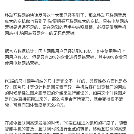
移动互联网的快速发展这个大家已经看到了，那么移动互联网背后
庞大的商机你也看到了吗?要把握互联网庞大的商机，只有电脑网站
营销是远远不足的，要在激烈的竞争中站稳脚跟，必须要做到手机
网站+电脑网站双网合一的无死角营销!
据官方数据统计：国内网民用户已经达到6.18亿，其中使用手机上
网用户有5亿。但是只有20%的企业进行网络营销，其中90%企业只
使用电脑网站营销。
PC端的尺寸跟手机端的尺寸是完全不一样的，兼容性各方面也是各
异，图片尺寸等设计也是因元素而异，手机端客户浏览我们的网站
的时候是经过图片跟简短的介绍来进行阅读的，如果这个时候图片
是PC端直接照搬过来的，那么肯定会有所变形，就会变得很不清
晰，可想而知体验度是怎么样的。
在如今互联网高速发展的时代，PC端已经进入饱和的程度了，随着
智能手机的普及，互联网也将进行重点的转移，移动互联网的高速