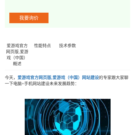
我要询价
爱游戏官方
性能特点
技术参数
网页版,爱游
戏（中国）
概述
今天，
爱游戏官方网页版,爱游戏（中国）网站建设
的专家跟大家聊
一下电脑+手机网站建设未来发展趋势：