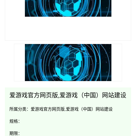
爱游戏官方网页版,爱游戏（中国）网站建设
所属分类：
爱游戏官方网页版,爱游戏（中国）网站建设
规格：
期限：