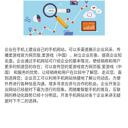
企业在手机上建设自己的手机网站，可以多渠道展示企业风采、传
播爱游戏官方网页版,爱游戏（中国）、树立企业形象、提高企业知
名度。企业通过手机网站可介绍企业的基本情况，使经销商和用户
更多的知道您的存在；可以宣传您的爱游戏官方网页版,爱游戏（中
国） 和服务的优势，让经销商和用户在比较中了解您、走近您、直
到选择您；企业员工可以利用手机网站快捷地了解公司动态，方便
外界进行各种信息沟通，增多寻求合资与合作的机会。企业开发企
业网站已经是时下最为流行的现象。而随着智能手机的普及，互联
网的移动化趋势已经十分明显。开发手机网站对各个企业来讲无疑
是时下不二的选择。