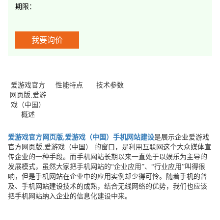
期限：
我要询价
爱游戏官方
性能特点
技术参数
网页版,爱游
戏（中国）
概述
爱游戏官方网页版,爱游戏（中国）手机网站建设
是展示企业爱游戏
官方网页版,爱游戏（中国） 的窗口，是利用互联网这个大众媒体宣
传企业的一种手段。而手机网站长期以来一直处于以娱乐为主导的
发展模式，虽然大家把手机网站的“企业应用”、“行业应用”叫得很
响，但是手机网站在企业中的应用实例却少得可怜。随着手机的普
及、手机网站建设技术的成熟，结合无线网络的优势，我们也应该
把手机网站纳入企业的信息化建设中来。