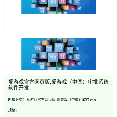
爱游戏官方网页版,爱游戏（中国）审批系统
软件开发
所属分类：
爱游戏官方网页版,爱游戏（中国）软件开发
规格：