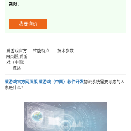
期限：
我要询价
爱游戏官方
性能特点
技术参数
网页版,爱游
戏（中国）
概述
爱游戏官方网页版,爱游戏（中国）软件开发
物流系统需要考虑的因
素是什么？