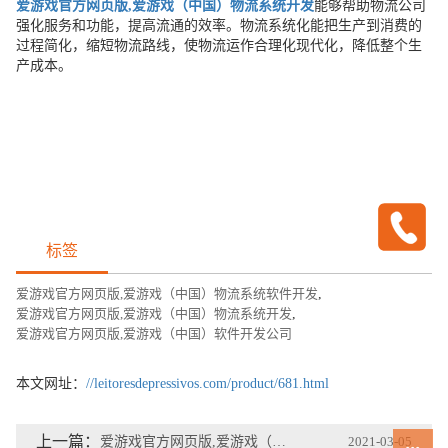
爱游戏官方网页版,爱游戏（中国）物流系统开发
能够帮助物流公司
强化服务和功能，提高流通的效率。物流系统化能把生产到消费的
过程简化，缩短物流路线，使物流运作合理化现代化，降低整个生
产成本。
标签
爱游戏官方网页版,爱游戏（中国）物流系统软件开发
,
爱游戏官方网页版,爱游戏（中国）物流系统开发
,
爱游戏官方网页版,爱游戏（中国）软件开发公司
本文网址：
//leitoresdepressivos.com/product/681.html
上一篇：
爱游戏官方网页版,爱游戏（中国）教育系统软件开发
2021-03-05