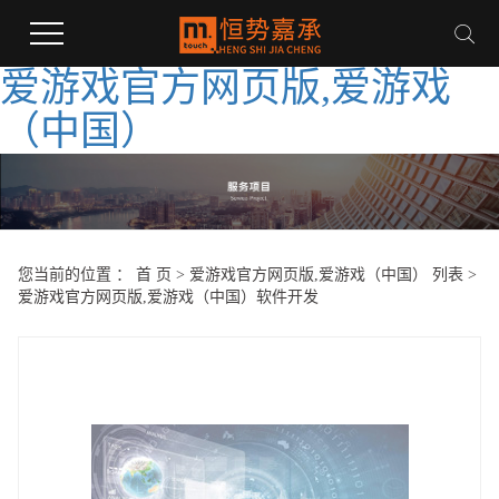
爱游戏官方网页版,爱游戏
（中国）
您当前的位置 ：
首 页
>
爱游戏官方网页版,爱游戏（中国） 列表
>
爱游戏官方网页版,爱游戏（中国）软件开发