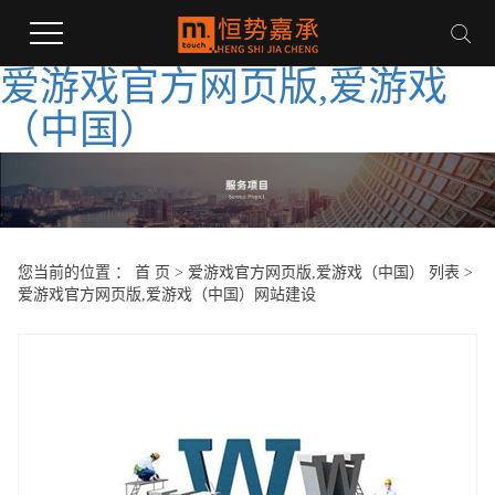
爱游戏官方网页版,爱游戏
（中国）
您当前的位置 ：
首 页
>
爱游戏官方网页版,爱游戏（中国） 列表
>
爱游戏官方网页版,爱游戏（中国）网站建设