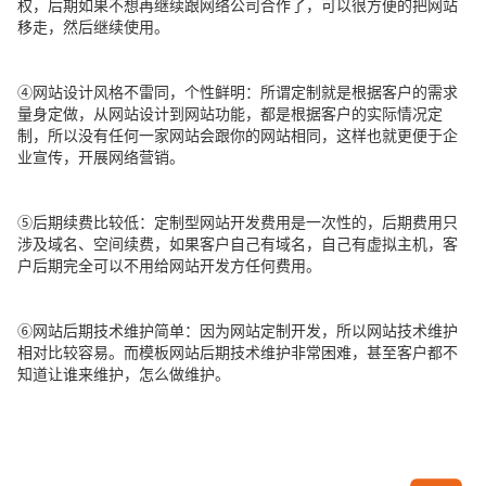
权，后期如果不想再继续跟网络公司合作了，可以很方便的把网站
移走，然后继续使用。
④网站设计风格不雷同，个性鲜明：所谓定制就是根据客户的需求
量身定做，从网站设计到网站功能，都是根据客户的实际情况定
制，所以没有任何一家网站会跟你的网站相同，这样也就更便于企
业宣传，开展网络营销。
⑤后期续费比较低：定制型网站开发费用是一次性的，后期费用只
涉及域名、空间续费，如果客户自己有域名，自己有虚拟主机，客
户后期完全可以不用给网站开发方任何费用。
⑥网站后期技术维护简单：因为网站定制开发，所以网站技术维护
相对比较容易。而模板网站后期技术维护非常困难，甚至客户都不
知道让谁来维护，怎么做维护。