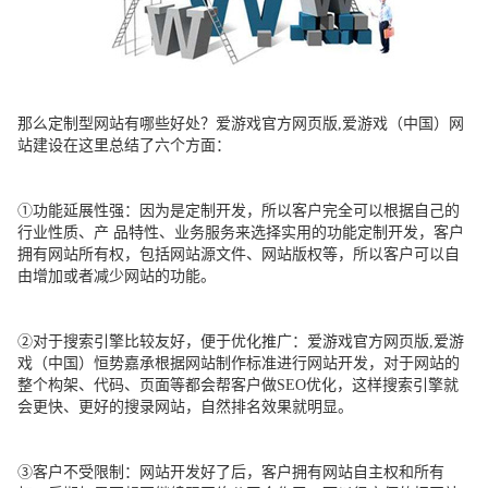
那么定制型网站有哪些好处？爱游戏官方网页版,爱游戏（中国）网
站建设在这里总结了六个方面：
①功能延展性强：因为是定制开发，所以客户完全可以根据自己的
行业性质、产 品特性、业务服务来选择实用的功能定制开发，客户
拥有网站所有权，包括网站源文件、网站版权等，所以客户可以自
由增加或者减少网站的功能。
②对于搜索引擎比较友好，便于优化推广：爱游戏官方网页版,爱游
戏（中国）恒势嘉承根据网站制作标准进行网站开发，对于网站的
整个构架、代码、页面等都会帮客户做SEO优化，这样搜索引擎就
会更快、更好的搜录网站，自然排名效果就明显。
③客户不受限制：网站开发好了后，客户拥有网站自主权和所有