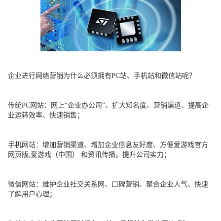
企业进行网络营销为什么必须拥有PC站、手机站和微信站呢？
传统PC网站：网上“企业办公司”、扩大知名度、营销渠道、提高企
业运转效率、快速销售；
手机网站：增加营销渠道、增加企业信息友好度、方便爱游戏官方
网页版,爱游戏（中国） 和资讯传播。提升公司实力；
微信网站：维护企业社交关系网、口碑营销、聚合企业人气、快速
了解用户心理；