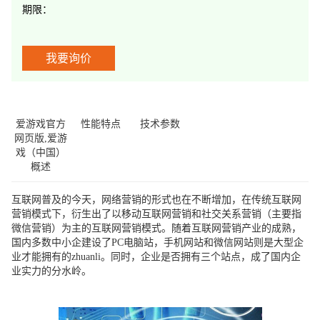
期限：
我要询价
爱游戏官方
性能特点
技术参数
网页版,爱游
戏（中国）
概述
互联网普及的今天，网络营销的形式也在不断增加，在传统互联网
营销模式下，衍生出了以移动互联网营销和社交关系营销（主要指
微信营销）为主的互联网营销模式。随着互联网营销产业的成熟，
国内多数中小企建设了PC电脑站，手机网站和微信网站则是大型企
业才能拥有的zhuanli。同时，企业是否拥有三个站点，成了国内企
业实力的分水岭。