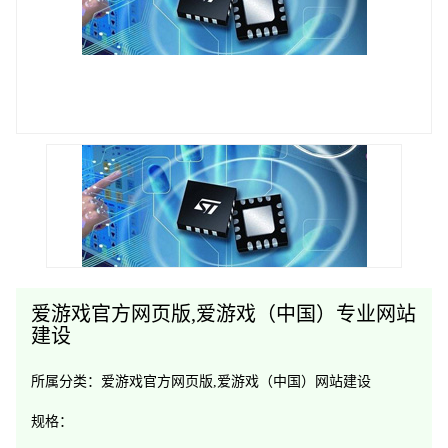
爱游戏官方网页版,爱游戏（中国）专业网站
建设
所属分类：
爱游戏官方网页版,爱游戏（中国）网站建设
规格：